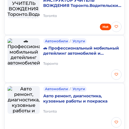
ИНСТРУКТОР УЧИТЕЛЬ
ВОЖДЕНИЯ Торонто.Водительские
права G G2 Онтарио.Школа
Вождения.Водительский тест
Toronto
Hot
Автомобили
/
Услуги
🚗 Профессиональный мобильный
детейлинг автомобилей и
грузовиков в GTA
Торонто
Автомобили
/
Услуги
Авто ремонт, диагностика,
кузовные работы и покраска
Toronto