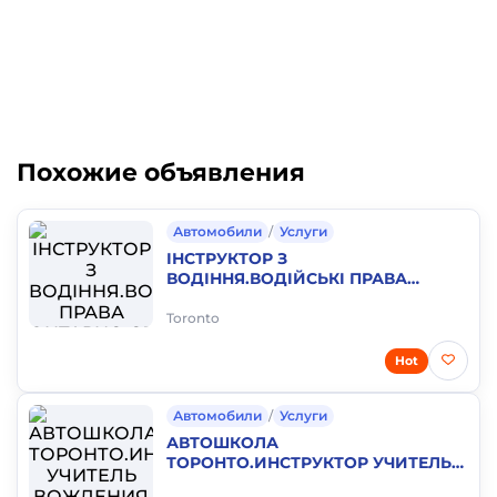
Похожие объявления
Автомобили
/
Услуги
ІНСТРУКТОР З
ВОДІННЯ.ВОДIЙСЬКI ПРАВА
ОНТАРИО.ОТРИМАТИ ПРАВА
GG2.Тест на права Канада.Вчитель
Toronto
водіння
Hot
Автомобили
/
Услуги
АВТОШКОЛА
ТОРОНТО.ИНСТРУКТОР УЧИТЕЛЬ
ВОЖДЕНИЯ .Уроки Курсы G G2