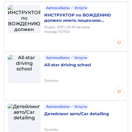
Автомобили
/
Услуги
ИНСТРУКТОР по ВОЖДЕНИЮ
должен иметь лицензию
инструктора! ЛАЙСЕНС
16 дек. 2021, 05:47 вечера
ИНСТРУКТОРА !!!
Номер 172703
Автомобили
/
Услуги
All-star driving school
Toronto
Автомобили
/
Услуги
Детейлинг авто/Car detailing
Toronto