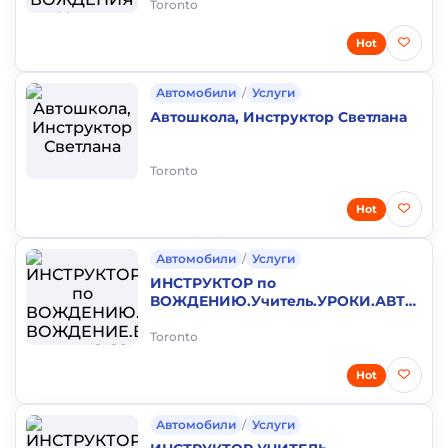
Вождения Авто.
Toronto
Hot
Автомобили
/
Услуги
Автошкола, Инструктор Светлана
Toronto
Hot
Автомобили
/
Услуги
ИНСТРУКТОР по
ВОЖДЕНИЮ.Учитель.УРОКИ.АВТОШКО
ВОЖДЕНИЕ.Водительские права G
G2 Онтарио Канада
Toronto
Hot
Автомобили
/
Услуги