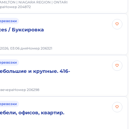
HAMILTON | NIAGARA REGION | ONTARI
тра
Номер 204872
еревозки
ces / Буксировка
2026, 03:06 дня
Номер 206321
еревозки
ебольшие и крупные. 416-
0 вечера
Номер 206298
еревозки
ебели, офисов, квартир.