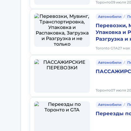
Торонто
09 июля 202
Автомобили
/
П
Перевозки, 
Упаковка и Р
Разгрузка и 
Toronto GTA
27 мая 
Автомобили
/
П
ПАССАЖИРС
Торонто
07 июля 20
Автомобили
/
П
Переезды по