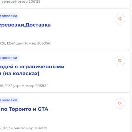
3 вечера
Номер 206129
еревозки
ревозки,Доставка
26, 12:44 дня
Номер 206054
еревозки
юдей с ограниченными
(на колясках)
6, 11:22 утра
Номер 205824
еревозки
 по Торонто и GTA
6, 01:13 ночи
Номер 204927