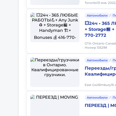
Toronto
13 янв. 2022,
Автомобили
/
П
💥24ч • 365
+ Storage🏪 
770-2772
GTA-Ontario-Cana
Номер 135299
Автомобили
/
П
Переезды/гр
Квалифицир
East Gwillimbury
15 
Автомобили
/
П
ПЕРЕЕЗД | M