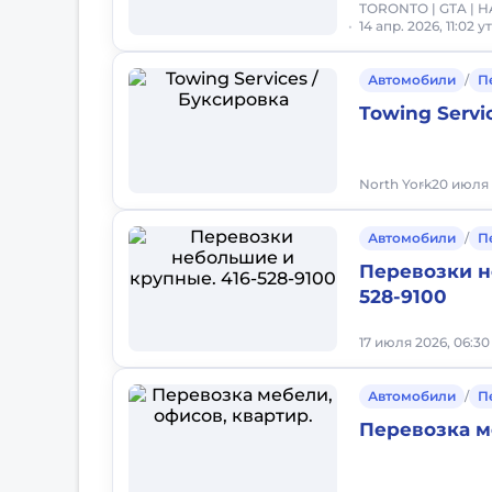
TORONTO | GTA | 
14 апр. 2026, 11:02 у
Автомобили
/
П
Towing Servi
North York
20 июля 
Автомобили
/
П
Перевозки н
528-9100
17 июля 2026, 06:3
Автомобили
/
П
Перевозка м