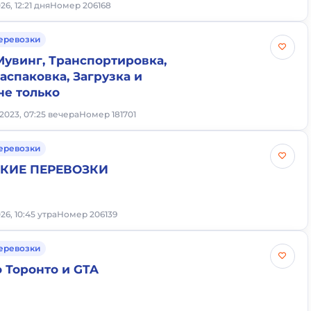
6, 12:21 дня
Номер 206168
еревозки
Мувинг, Транспортировка,
аспаковка, Загрузка и
не только
2023, 07:25 вечера
Номер 181701
еревозки
КИЕ ПЕРЕВОЗКИ
26, 10:45 утра
Номер 206139
еревозки
 Торонто и GTA