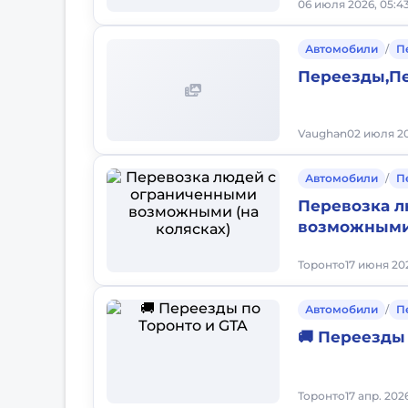
06 июля 2026, 05:4
Автомобили
/
П
Переезды,Пе
Vaughan
02 июля 20
Автомобили
/
П
Перевозка л
возможными 
Торонто
17 июня 202
Автомобили
/
П
🚚 Переезды
Торонто
17 апр. 202