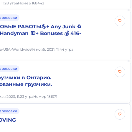
 11:28 утра
Номер 168442
еревозки
 ЛЮБЫЕ РАБОТЫ💪+ Any Junk ♻️
+ Handyman 🏗+ Bonuses 💰 416-
da-USA-Worldwide
14 нояб. 2021, 11:44 утра
еревозки
узчики в Онтарио.
ованные грузчики.
мая 2023, 11:23 утра
Номер 181371
еревозки
OVING