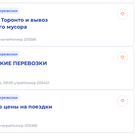
еревозки
 Торонто и вывоз
го мусора
2 ночи
Номер 205581
еревозки
КИЕ ПЕРЕВОЗКИ
6, 09:00 утра
Номер 205421
еревозки
е цены на поездки
вечера
Номер 205365