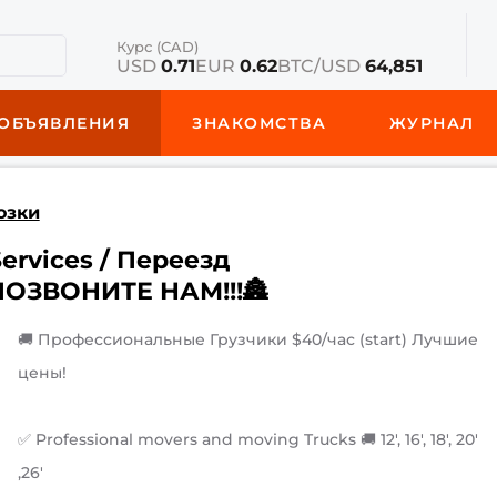
Курс (CAD)
USD
0.71
EUR
0.62
BTC/USD
64,851
ОБЪЯВЛЕНИЯ
ЗНАКОМСТВА
ЖУРНАЛ
озки
ervices / Переезд
 ПОЗВОНИТЕ НАМ!!!🏯
🚚 Профессиональные Грузчики $40/час (start) Лучшие
цены!
✅ Professional movers and moving Trucks 🚚 12', 16', 18', 20'
,26'