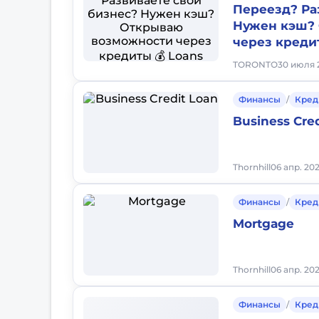
Переезд? Ра
Нужен кэш?
через кредит
TORONTO
30 июля 
Финансы
/
Кред
Business Cre
Thornhill
06 апр. 202
Финансы
/
Кред
Mortgage
Thornhill
06 апр. 202
Финансы
/
Кред