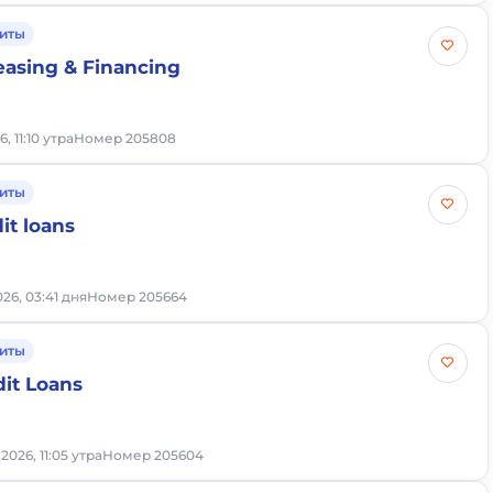
иты
asing & Financing
, 11:10 утра
Номер 205808
иты
it loans
26, 03:41 дня
Номер 205664
иты
dit Loans
2026, 11:05 утра
Номер 205604