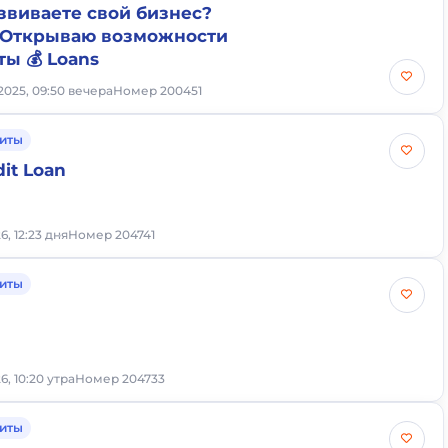
звиваете свой бизнес?
 Открываю возможности
ы 💰 Loans
2025, 09:50 вечера
Номер 200451
иты
dit Loan
6, 12:23 дня
Номер 204741
иты
6, 10:20 утра
Номер 204733
иты