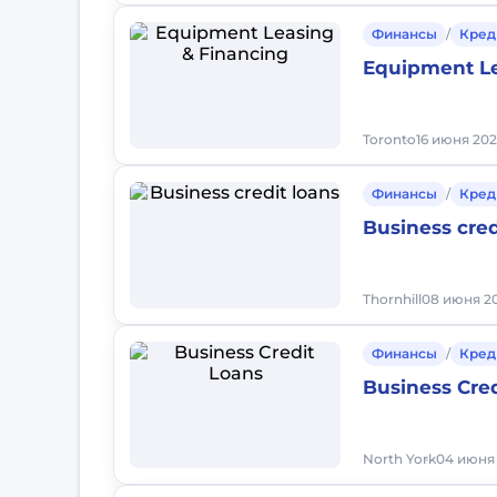
Финансы
/
Кред
Equipment Le
Toronto
16 июня 2026
Финансы
/
Кред
Business cred
Thornhill
08 июня 20
Финансы
/
Кред
Business Cre
North York
04 июня 