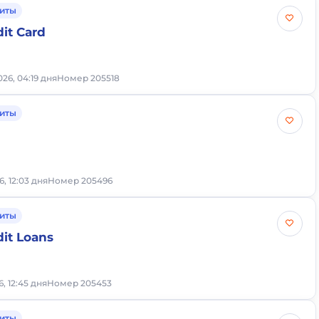
иты
it Card
026, 04:19 дня
Номер 205518
иты
, 12:03 дня
Номер 205496
иты
dit Loans
, 12:45 дня
Номер 205453
иты