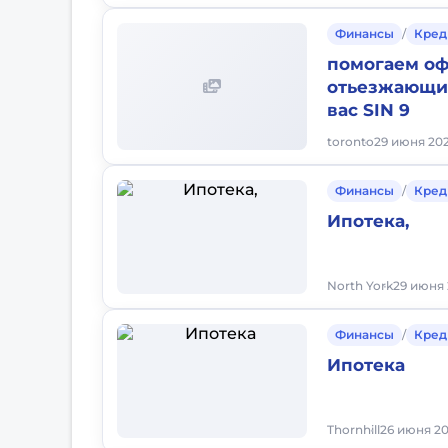
Финансы
/
Кред
помогаем о
отьезжающим
вас SIN 9
toronto
29 июня 202
Финансы
/
Кред
Ипотека,
North York
29 июня 
Финансы
/
Кред
Ипотека
Thornhill
26 июня 20