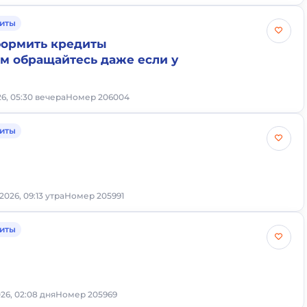
иты
формить кредиты
 обращайтесь даже если у
6, 05:30 вечера
Номер 206004
иты
2026, 09:13 утра
Номер 205991
иты
26, 02:08 дня
Номер 205969