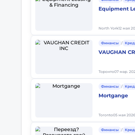
Equipment Le
North York
12 мая 20
Финансы
/
Кред
VAUGHAN CR
Торонто
07 мар. 202
Финансы
/
Кред
Mortgange
Toronto
05 мая 2026
Финансы
/
Кред