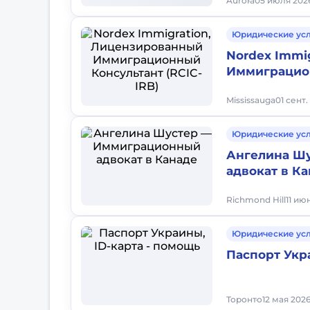
Aurora
05 июля 2026
Юридические ус
Nordex Immi
Иммиграцион
Mississauga
01 сент.
Юридические ус
Ангелина Ш
адвокат в К
Richmond Hill
11 ию
Юридические ус
Паспорт Укр
Торонто
12 мая 2026