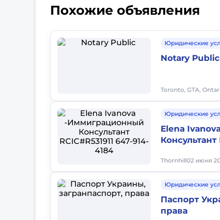
Похожие объявления
Юридические ус
Notary Public
Toronto, GTA, Ontar
Юридические ус
Elena Ivano
Консультант 
Thornhill
02 июня 20
Юридические ус
Паспорт Укр
права