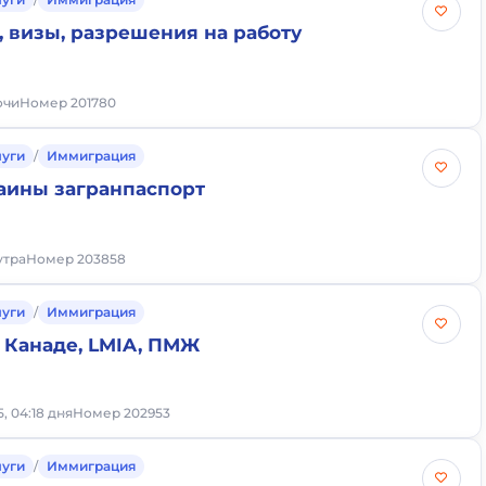
 визы, разрешения на работу
ночи
Номер 201780
луги
/
Иммиграция
аины загранпаспорт
 утра
Номер 203858
луги
/
Иммиграция
 Канаде, LMIA, ПМЖ
5, 04:18 дня
Номер 202953
луги
/
Иммиграция