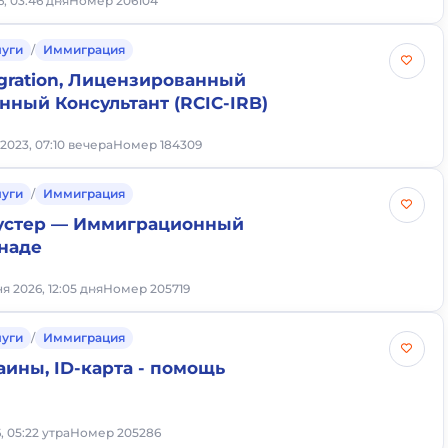
, 03:46 дня
Номер 206104
луги
/
Иммиграция
gration, Лицензированный
ный Консультант (RCIC-IRB)
 2023, 07:10 вечера
Номер 184309
луги
/
Иммиграция
устер — Иммиграционный
анаде
ня 2026, 12:05 дня
Номер 205719
луги
/
Иммиграция
аины, ID-карта - помощь
, 05:22 утра
Номер 205286