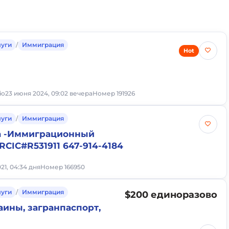
луги
/
Иммиграция
Hot
io
23 июня 2024, 09:02 вечера
Номер 191926
луги
/
Иммиграция
va -Иммиграционный
RCIC#R531911 647-914-4184
21, 04:34 дня
Номер 166950
луги
/
Иммиграция
$200 единоразово
аины, загранпаспорт,