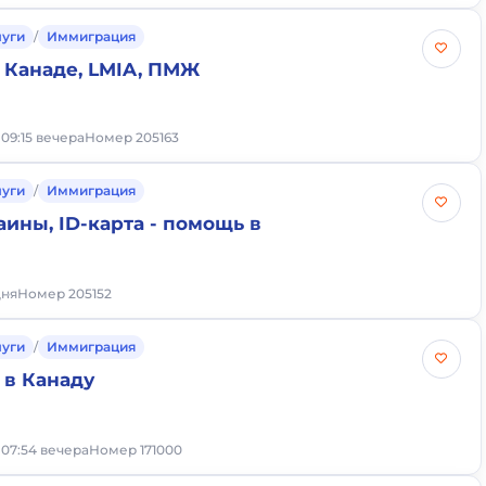
луги
/
Иммиграция
 Канаде, LMIA, ПМЖ
 09:15 вечера
Номер 205163
луги
/
Иммиграция
ины, ID-карта - помощь в
дня
Номер 205152
луги
/
Иммиграция
в Канаду
, 07:54 вечера
Номер 171000