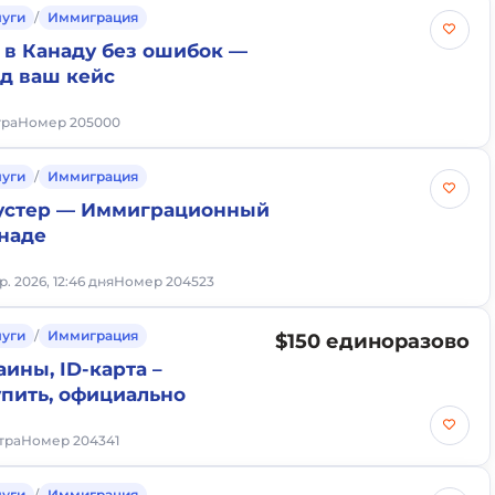
луги
/
Иммиграция
в Канаду без ошибок —
од ваш кейс
тра
Номер 205000
луги
/
Иммиграция
устер — Иммиграционный
анаде
р. 2026, 12:46 дня
Номер 204523
луги
/
Иммиграция
$150 единоразово
ины, ID-карта –
упить, официально
утра
Номер 204341
луги
/
Иммиграция