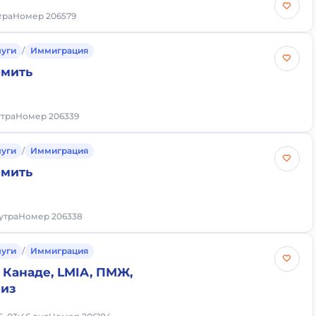
утра
Номер 206579
луги
/
Иммиграция
рмить
утра
Номер 206339
луги
/
Иммиграция
рмить
 утра
Номер 206338
луги
/
Иммиграция
 Канаде, LMIA, ПМЖ,
виз