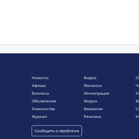
Новости
Видео
О
Афиша
Финансы
Ч
Бизнесы
Иммиграция
К
Объявления
Форум
В
Знакомства
Вакансии
С
Журнал
Реклама
К
Сообщить о проблеме