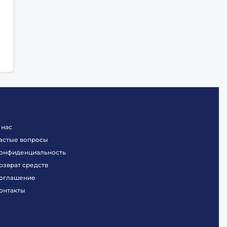
 нас
астые вопросы
онфиденциальность
озврат средств
оглашение
онтакты