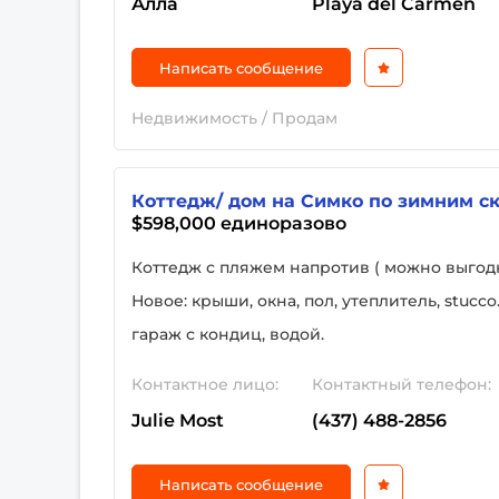
Алла
Playa del Carmen
Написать сообщение
Недвижимость / Продам
Коттедж/ дом на Симко по зимним с
$598,000 единоразово
Коттедж с пляжем напротив ( можно выгодн
Новое: крыши, окна, пол, утеплитель, stucc
гараж с кондиц, водой.
Контактное лицо:
Контактный телефон:
Julie Most
(437) 488-2856
Написать сообщение