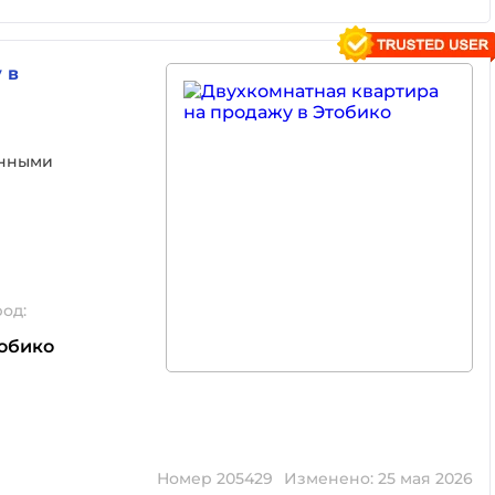
 в
анными
род:
обико
Номер 205429
Изменено: 25 мая 2026