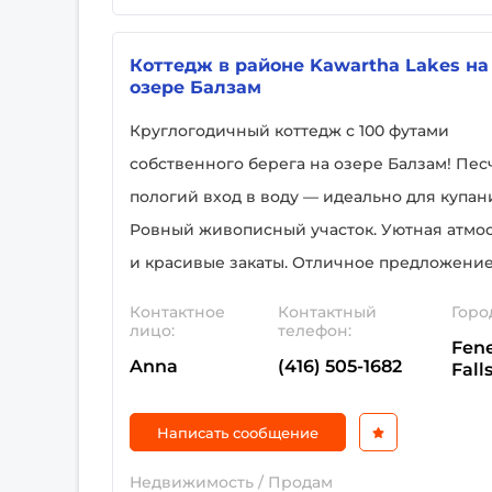
Коттедж в районе Kawartha Lakes на
озере Бaлзам
Круглогодичный коттедж с 100 футами
собственного берега на озере Бaлзам! Пе
пологий вход в воду — идеально для купан
Ровный живописный участок. Уютная атмо
и красивые закаты. Отличное предложение
Контактное
Контактный
Горо
лицо:
телефон:
Fen
Anna
(416) 505-1682
Fall
Написать сообщение
Недвижимость / Продам