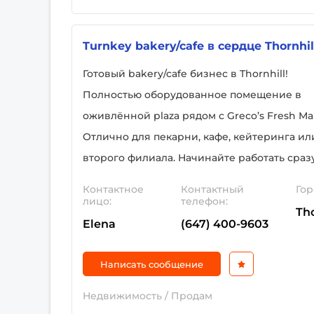
Turnkey bakery/cafe в сердце Thornhil
Готовый bakery/cafe бизнес в Thornhill!
Полностью оборудованное помещение в
оживлённой plaza рядом с Greco’s Fresh Ma
Отлично для пекарни, кафе, кейтеринга ил
второго филиала. Начинайте работать сраз
Контактное
Контактный
Гор
лицо:
телефон:
Tho
Elena
(647) 400-9603
Написать сообщение
Недвижимость / Продам