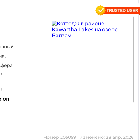
счаный
ия.
сфера
!
д:
elon
s
Номер 205059
Изменено: 28 апр. 2026