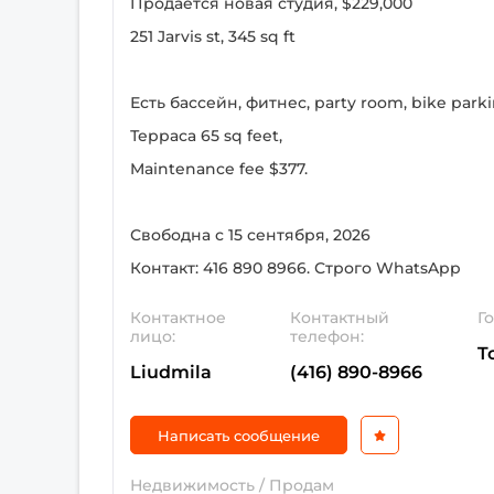
Продается новая студия, $229,000
251 Jarvis st, 345 sq ft
Есть бассейн, фитнес, party room, bike parki
Терраса 65 sq feet,
Maintenance fee $377.
Свободна с 15 сентября, 2026
Контакт: 416 890 8966. Строго WhatsApp
Контактное
Контактный
Г
лицо:
телефон:
T
Liudmila
(416) 890-8966
Написать сообщение
Недвижимость / Продам