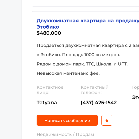
Двухкомнатная квартира на продажу
Этобико
$480,000
Продаеться двухкомнатная квартира с 2 в
в Этобико. Площадь 1000 кв метров.
Рядом с домом парк, ТТС, Школа, и UFT.
Невысокая мэнтенанс фее.
Контактное
Контактный
Го
лицо:
телефон:
Эт
Tetyana
(437) 425-1542
Написать сообщение
Недвижимость / Продам