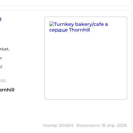
l
rket.
и
у!
од:
rnhill
Номер 204914
Изменено: 16 апр. 2026