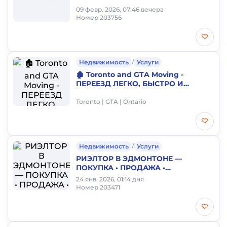
09 февр. 2026, 07:46 вечера
Номер 203756
Недвижимость
/
Услуги
🏚️ Toronto and GTA Moving -
ПЕРЕЕЗД ЛЕГКО, БЫСТРО И
КАЧЕСТВЕННО!!! ЛУЧШИЕ ЦЕНЫ!!!
🚚 🏚️
Toronto | GTA | Ontario
Недвижимость
/
Услуги
РИЭЛТОР В ЭДМОНТОНЕ —
ПОКУПКА • ПРОДАЖА •
ИНВЕСТИЦИИ
24 янв. 2026, 01:14 дня
Номер 203471