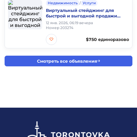
Недвижимость
/
Услуги
Виртуальный стейджинг для
быстрой и выгодной продажи
недвижимости
12 янв. 2026, 06:19 вечера
Номер 203274
$750 единоразово
Смотреть все объявления