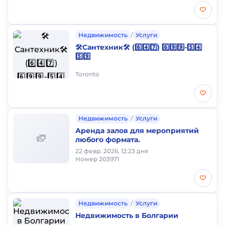
Недвижимость
/
Услуги
🛠️Сантехник🛠️ (6️⃣4️⃣7️⃣) 6️⃣9️⃣9️⃣-5️⃣4️⃣
5️⃣9️⃣
Toronto
Недвижимость
/
Услуги
Аренда залов для мероприятий
любого формата.
22 февр. 2026, 12:23 дня
Номер 203971
Недвижимость
/
Услуги
Недвижимость в Болгарии