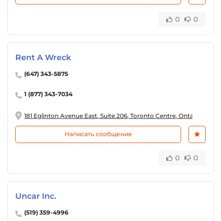
0
0
Rent A Wreck
(647) 343-5875
1 (877) 343-7034
181 Eglinton Avenue East, Suite 206, Toronto Centre, Ontario M4P 
Написать сообщение
0
0
Uncar Inc.
(519) 359-4996