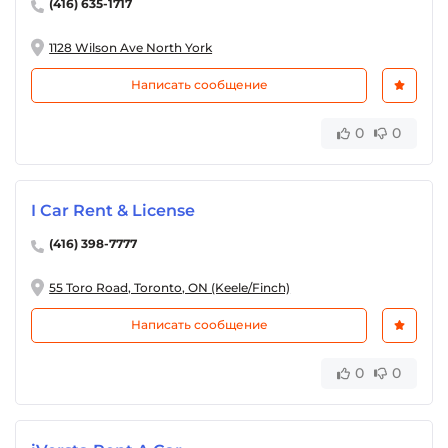
(416) 635-1717
📢 Подписывайтесь на обновления в Telegram-
канале: @carrentalstoronto
1128 Wilson Ave North York
https://www.gtacarrental.net/
Написать сообщение
0
0
I Car Rent & License
(416) 398-7777
55 Toro Road, Toronto, ON (Keele/Finch)
Написать сообщение
0
0