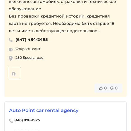
включено: автомобиль, страховка и техническое
обслуживание
Без проверки кредитной истории, кредитная
карта не требуется. Необходимо быть старше 18
лет и иметь действующее водительское
удостоверение.
(647) 484-2485
Требуется залог $1000
Открыть сайт
🚘 В нашем автопарке:
250 Speers road
• Седаны
• Хэтчбеки
• Внедорожники (SUV)
• Семейные минивэны
0
0
📍 Наш адрес:
250 Speers Road, Oakville, ON L6K 2E9
🕒 Понедельник–пятница: 10:00 – 18:00
Auto Point car rental agency
🕒 Суббота: 10:00 – 16:00
📞 Звоните Алексу: +1_6_4_7_4_8_4_2_4_8_5
(416) 876-1925
💬 Telegram: @gtacarrentals