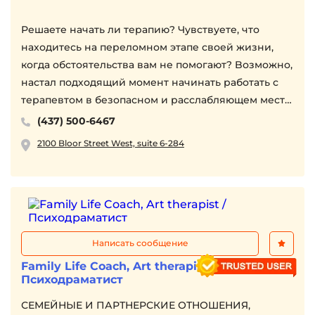
Решаете начать ли терапию? Чувствуете, что
находитесь на переломном этапе своей жизни,
когда обстоятельства вам не помогают? Bозможно,
настал подходящий момент начинать работать с
терапевтом в безопасном и расслабляющем месте,
где вы сможете найти ответы.
(437) 500-6467
Во время терапевтического сеанса я помогу вам
2100 Bloor Street West, suite 6-284
понять свои истинные потребности, выделить
приоритеты и развить интуицию, как
контролировать обстоятельства.
Я работаю в мета-когнитивном подходе, т.е. на
самом глубоком уровне, что создает долгосрочные
эффекты.
Написать сообщение
Family Life Coach, Art therapist /
Стресс и тревожные расстройства.
Психодраматист
Депрессия.
СЕМЕЙНЫЕ И ПАРТНЕРСКИЕ ОТНОШЕНИЯ,
Эмоциональное выгорание, самооценка,