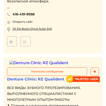
безопасной атмосфере.
Вы можете обратиться ко мне за помощью, если
416-419-9958
ищете доступную психологическую помощь,
Открыть сайт
работу с тревожностью или эмоциональным
20 De Boers Drive Suite 340
выгоранием.
Консультации очно и онлайн (Zoom).
Написать сообщение
Denture Clinic: RZ Qualident
ВСЕ ВИДЫ ЗУБНОГО ПРОТЕЗИРОВАНИЯ,
ВЫПОЛНЕННОГО СПЕЦИАЛИСТАМИ С
МНОГОЛЕТНЫМ ОПЫТОМ РАБОТЫ
❱ Полное и частичное протезирование