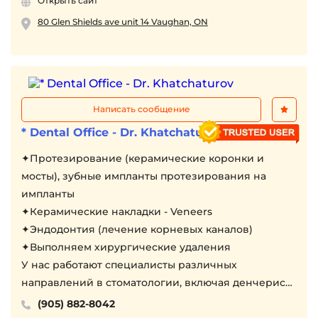
Открыть сайт
имеет эту опцию
Работаем до 8 вечера и в выходные.
80 Glen Shields ave unit 14 Vaughan, ON
Написать сообщение
* Dental Office - Dr. Khatchaturov
✦Протезирование (керамические коронки и
мосты), зубные импланты протезирования на
импланты
✦Керамические накладки - Veneers
✦Эндодонтия (лечение корневых каналов)
✦Выполняем хирургические удаления
У нас работают специалисты различных
направлений в стоматологии, включая денчерист
Клиника оснащена современным оборудованием
(905) 882-8042
с использованием новейших технологий.