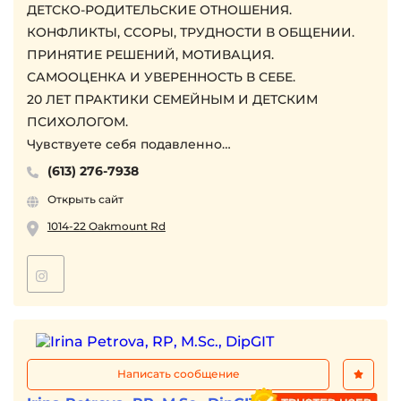
ДЕТСКО-РОДИТЕЛЬСКИЕ ОТНОШЕНИЯ.
панические атаки, агрессия.
КОНФЛИКТЫ, ССОРЫ, ТРУДНОСТИ В ОБЩЕНИИ.
ПРИНЯТИЕ РЕШЕНИЙ, МОТИВАЦИЯ.
Консультации удаленно (ZOOM sessions).
САМООЦЕНКА И УВЕРЕННОСТЬ В СЕБЕ.
20 ЛЕТ ПРАКТИКИ СЕМЕЙНЫМ И ДЕТСКИМ
ПСИХОЛОГОМ.
Чувствуете себя подавленно
Ваше настроение нестабильно
(613) 276-7938
Не понимаете, что чувствуете
Открыть сайт
У МЕНЯ ЕСТЬ ТЕХНИКИ, КОТОРЫЕ ПОМОГАЮТ
1014-22 Oakmount Rd
РЕГУЛИРОВАТЬ ЭМОЦИИ И НАСТРОЕНИЕ
ЭТО ПРО КОНТАКТ С ЭМОЦИЯМИ
Постоянно ссоритесь
Вам одиноко
Не можете пережить расставание
Я УЧУ РЕШАТЬ КОНФЛИКТЫ, ДОВЕРЯТЬ И
СТРОИТЬ БЛИЗОСТЬ
Написать сообщение
ЭТО ПРО ЗДОРОВЫЕ ОТНОШЕНИЯ