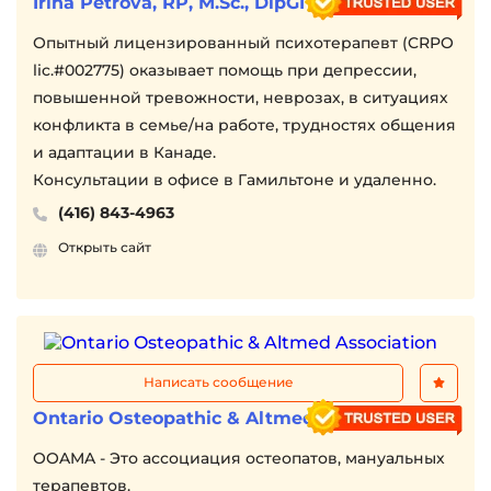
Irina Petrova, RP, M.Sc., DipGIT
Себе не нравитесь
Думаете, что не заслуживаете ничего хорошего
Опытный лицензированный психотерапевт (CRPO
У вас проблемы с личными границами
lic.#002775) оказывает помощь при депрессии,
Я ЗАДАЮ "ПРАВИЛЬНЫЕ" ВОПРОСЫ И ПОМОГАЮ
повышенной тревожности, неврозах, в ситуациях
ПОНЯТЬ СЕБЯ
конфликта в семье/на работе, трудностях общения
ЭТО ПРО САМООЦЕНКУ И ПРИНЯТИЕ СЕБЯ
и адаптации в Канаде.
Ни на что нет сил
Консультации в офисе в Гамильтоне и удаленно.
Не хотите ничем заниматься
(416) 843-4963
Хотите, чтобы вас оставили в покое
Открыть сайт
Я ПОМОГАЮ ВАМ ВЫЙТИ ИЗ КРИЗИЗА И
ОБРАЩАТЬСЯ С СОБОЙ БЕРЕЖНО
ЭТО ПРО ЭМОЦИОНАЛЬНОЕ ВЫГОРАНИЕ
ДЕТСКО-РОДИТЕЛЬСКИЕ ОТНОШЕНИЯ.
ВОСПИТАНИИ ДЕТЕЙ
Написать сообщение
БУДУ РАДА ВАМ ПОМОЧЬ
Ontario Osteopathic & Altmed Association
OOAMA - Это ассоциация остеопатов, мануальных
терапевтов.