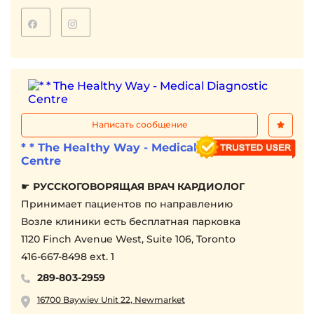
〉 ДЦП, аутизм, депресии
Для детей использую комбинацию специальных
детских остеопатических техник.
Кривошея, задержка физического и речевого
развития, проблемы с животом - я знаю, как
помочь детям преодолеть эти препятствия.
Принимаю бенефиты.
Написать сообщение
* * The Healthy Way - Medical Diagnostic
Centre
☛
РУССКОГОВОРЯЩАЯ ВРАЧ КАРДИОЛОГ
Принимает пациентов по направлению
Возле клиники есть бесплатная парковка
1120 Finch Avenue West, Suite 106, Toronto
416-667-8498 ext. 1
289-803-2959
16700 Baywiev Unit 22, Newmarket