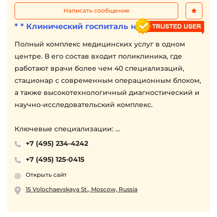
Написать сообщение
* * Клинический госпиталь на Яузе
Полный комплекс медицинских услуг в одном
центре. В его состав входит поликлиника, где
работают врачи более чем 40 специализаций,
стационар с современным операционным блоком,
а также высокотехнологичный диагностический и
научно-исследовательский комплекс.
Ключевые специализации:
- Центр Материнства и репродуктивных
+7 (495) 234-4242
технологий
+7 (495) 125-0415
- Лаборатория общей и репродуктивной генетики
Открыть сайт
- Центр гемокоррекции
- Центр аритмологоии
15 Volochaevskaya St., Moscow, Russia