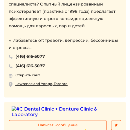
специалиста? Опытный лицензированный
психотерапевт (практика с 1998 года) предлагает
эффективную и строго конфиденциальную
помощь для взрослых, пар и детей
⟡ Избавьтесь от: тревоги, депрессии, бессонницы
и стресса
⟡ Наладьте: отношения в семье и с близкими
(416) 616-5077
⟡ Удобный формат: онлайн или по телефону
(416) 616-5077
Услуги сертифицированы и подлежат возврату
Открыть сайт
через ваши бенефиты
Свяжитесь со мной прямо сейчас, чтобы
Lawrence and Yonge, Toronto
подобрать удобное время.
Написать сообщение