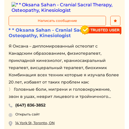
Написать сообщение
* * Oksana Sahan - Cranial Sacral Therapy,
Osteopathy, Kinesiologist
Я Оксана – дипломированный остеопат с
Канадским образованием, физиотерапевт,
прикладной кинезиолог, краниосакральный
терапевт, висцеральный терапевт, биохимик
Комбинация всех техник которые я изучала более
20 лет, избавят от таких проблем как:
〉 Головные боли, мигрени и головокружение,
звон в ушах, неврит лицевого и тройничного
нерва
(647) 836-3852
〉Спинномозговые грыжи
Открыть сайт
〉 Боли в спине, плечах и шее. Боли в суставах
14 York St, Toronto, ON
〉 Боли и онемение конечностей