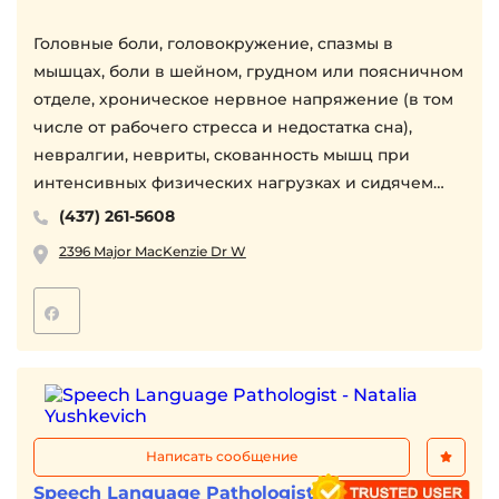
Головные боли, головокружение, спазмы в
мышцах, боли в шейном, грудном или поясничном
отделе, хроническое нервное напряжение (в том
числе от рабочего стресса и недостатка сна),
невралгии, невриты, скованность мышц при
интенсивных физических нагрузках и сидячем
образе жизни.
(437) 261-5608
2396 Major MacKenzie Dr W
Восстановление после спортивных тренировокю.
Расслабление мышц, рекомендации при сколиозе.
- Опыт 12 лет
- Авторская методика
- Медицинское образование (другая страна)
- Бесплатная консультация, а также рекомендации
Написать сообщение
по восстановлению, в том числе
кинезиотерапевтический подход
Speech Language Pathologist - Natalia