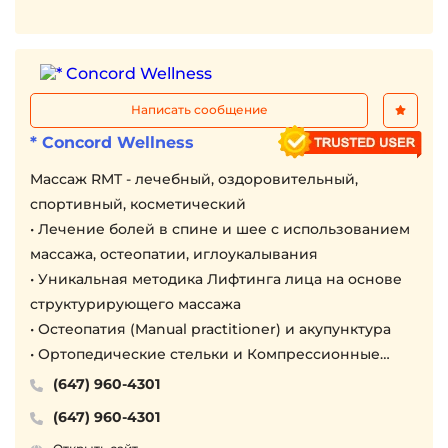
Owen Sound ✆ 519-372-9951
Downtown Toronto ✆ 416-667-9598
North Finch
Возле клиники есть бесплатная парковка
Написать сообщение
* Concord Wellness
Mассаж RMT - лечебный, оздоровительный,
спортивный, косметический
• Лечение болей в спине и шее с использованием
массажа, остеопатии, иглоукалывания
• Уникальная методика Лифтинга лица на основе
структурирующего массажа
• Остеопатия (Manual practitioner) и акупунктура
• Ортопедические стельки и Компрессионные
носки
(647) 960-4301
Принимаем бенефиты, direct billing для
(647) 960-4301
большинства страховых компаний, если Ваш план