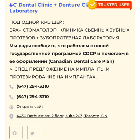
#C Dental Clinic + Denture Clinic &
Laboratory
ПОД ОДНОЙ КРЫШЕЙ:
ВРАЧ СТОМАТОЛОГ+ КЛИНИКА СЬЕМНЫХ ЗУБНЫХ
ПРОТЕЗОВ + ЗУБОПРОТЕЗНАЯ ЛАБОРАТОРИЯ
Мы рады сообщить, что работаем с новой
государственной программой CDCP и помогаем в
ее оформлении (Canadian Dental Care Plan)
⤷ СПЕЦ ПРЕДЛОЖЕНИЕ НА ИМПЛАНТЫ И
ПРОТЕЗИРОВАНИЕ НА ИМПЛАНТАХ
⤷ БЕСПЛАТНАЯ КОНСУЛЬТАЦИЯ + ВОЗМОЖНОСТЬ
(647) 294-3310
ЛЕЧЕНИЯ В КРЕДИТ
(647) 294-3310
⤷ СРОЧНАЯ ПОМОЩЬ ПРОТЕЗИСТА И
Открыть сайт
СТОМАТОЛОГА
Выезжаем на дом
4430 Bathurst str. 2 floor, suite 203, Toronto, ON
Пенсионерам / low income скидки
Бесплатная помощь ODSP