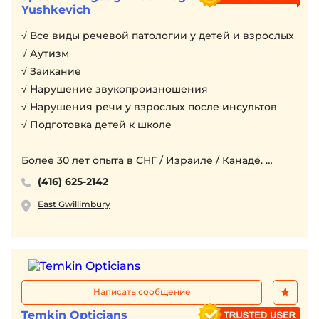
Yushkevich
- Индивидуальная работа
- Гарантия качества
√ Все виды речевой патологии у детей и взрослых
√ Аутизм
О мастере - Работаю массажистом с 2011 года
√ Заикание
Простое хобби переросло в профессию. И сейчас
√ Нарушение звукопроизношения
я рад, что занимаюсь любимым делом.
√ Нарушения речи у взрослых после инсультов
Сочетаю такие виды массажа, как: классический
√ Подготовка детей к школе
массаж, глубокотканный массаж, проработка
триггеров, лимфодренажный, спортивный,
Более 30 лет опыта в CНГ / Израиле / Канаде.
миофасциальный. Эта методика также особенно
Покрываются бенефитами.
(416) 625-2142
эффективна при работе с мышцами.
Занятия у вас дома (Richmond Hill, Woodbridge,
East Gwillimbury
Aurora, Newmarket, Bradford, Innisfil, Aliston,
WhatsApp, Telegram +1(437) 261-5608
Keswick) или онлайн.
Написать сообщение
Temkin Opticians