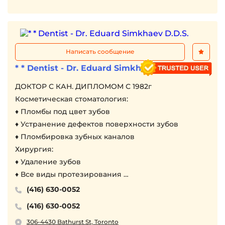
Написать сообщение
* * Dentist - Dr. Eduard Simkhaev D.D.S.
ДОКТОР С КАН. ДИПЛОМОМ С 1982г
Косметическая стоматология:
♦ Пломбы под цвет зубов
♦ Устранение дефектов поверхности зубов
♦ Пломбировка зубных каналов
Хирургия:
♦ Удаление зубов
♦ Все виды протезирования
♦ Коронки / Мосты /Съемные протезы
(416) 630-0052
♦ Импланты
(416) 630-0052
306-4430 Bathurst St, Toronto