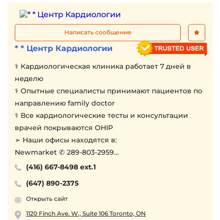
Написать сообщение
* * Центр Кардиологии
⚕︎ Кардиологическая клиника работает 7 дней в
неделю
⚕︎ Опытные специалисты принимают пациентов по
направлению family doctor
⚕︎ Все кардиологические тесты и консультации
врачей покрываются OHIP
➢ Наши офисы находятся в:
Newmarket ✆ 289-803-2959
Toronto ✆ 416-654-6019
(416) 667-8498 ext.1
Thornhill
(647) 890-2375
Maple ✆ 416-667-8498 ext 1
Открыть сайт
Brampton ✆ 905-497-8177
Orangeville ✆ 519-307-8800
1120 Finch Ave. W., Suite 106 Toronto, ON