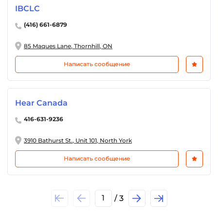
IBCLC
(416) 661-6879
85 Maques Lane, Thornhill, ON
Написать сообщение
Hear Canada
416-631-9236
3910 Bathurst St., Unit 101, North York
Написать сообщение
1
/ 3