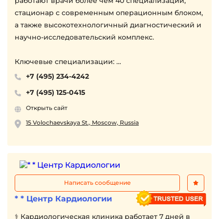
работают врачи более чем 40 специализаций,
стационар с современным операционным блоком,
а также высокотехнологичный диагностический и
научно-исследовательский комплекс.
Ключевые специализации:
- Центр Материнства и репродуктивных
+7 (495) 234-4242
технологий
+7 (495) 125-0415
- Лаборатория общей и репродуктивной генетики
Открыть сайт
- Центр гемокоррекции
- Центр аритмологоии
15 Volochaevskaya St., Moscow, Russia
Написать сообщение
* * Центр Кардиологии
⚕︎ Кардиологическая клиника работает 7 дней в