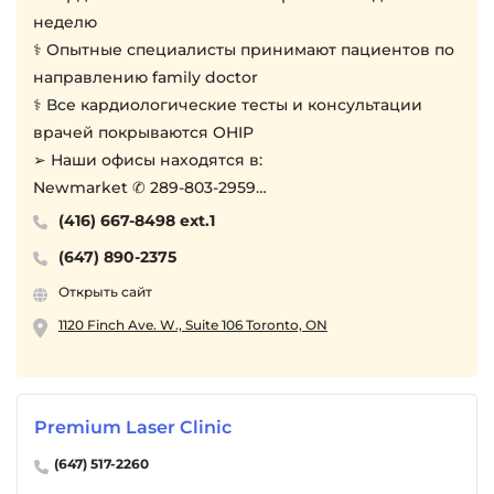
неделю
⚕︎ Опытные специалисты принимают пациентов по
направлению family doctor
⚕︎ Все кардиологические тесты и консультации
врачей покрываются OHIP
➢ Наши офисы находятся в:
Newmarket ✆ 289-803-2959
Toronto ✆ 416-654-6019
(416) 667-8498 ext.1
Thornhill
(647) 890-2375
Maple ✆ 416-667-8498 ext 1
Открыть сайт
Brampton ✆ 905-497-8177
Orangeville ✆ 519-307-8800
1120 Finch Ave. W., Suite 106 Toronto, ON
Owen Sound ✆ 519-372-9951
Downtown Toronto ✆ 416-667-9598
North Finch
Premium Laser Clinic
Возле клиники есть бесплатная парковка
(647) 517-2260