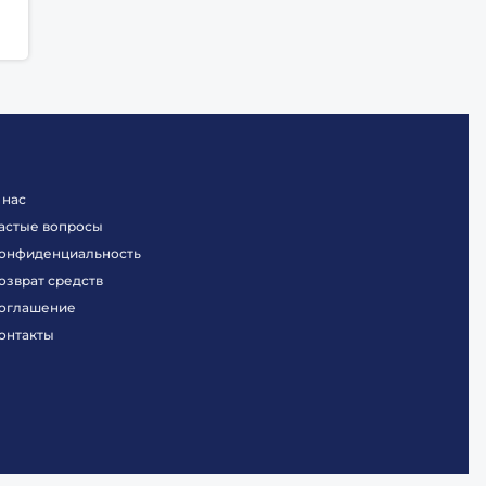
 нас
астые вопросы
онфиденциальность
озврат средств
оглашение
онтакты