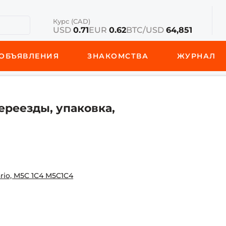
Курс (CAD)
USD
0.71
EUR
0.62
BTC/USD
64,851
ОБЪЯВЛЕНИЯ
ЗНАКОМСТВА
ЖУРНАЛ
ереезды, упаковка,
tario, M5C 1C4 M5C1C4