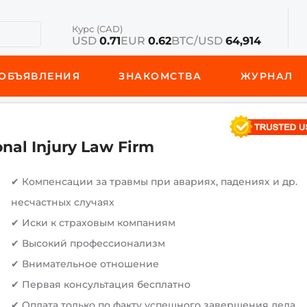
Курс (CAD)
USD
0.71
EUR
0.62
BTC/USD
64,914
ОБЪЯВЛЕНИЯ
ЗНАКОМСТВА
ЖУРНАЛ
nal Injury Law Firm
✔ Компенсации за травмы при авариях, падениях и др.
несчастных случаях
✔ Иски к страховым компаниям
✔ Высокий профессионализм
✔ Внимательное отношение
✔ Первая консультация бесплатно
✔ Оплата только по факту успешного завершения дела