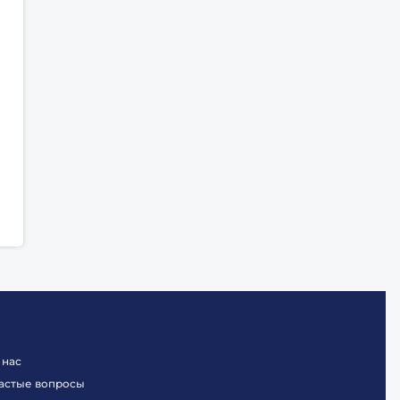
 нас
астые вопросы