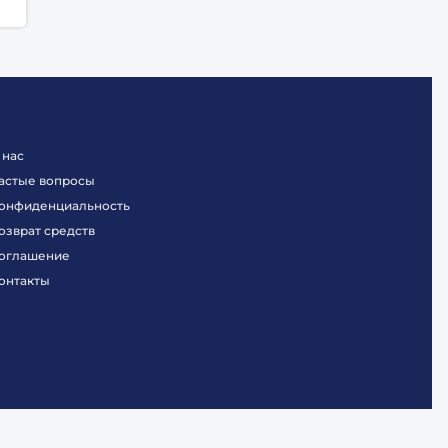
 нас
астые вопросы
онфиденциальность
озврат средств
оглашение
онтакты