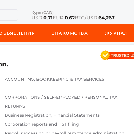
Курс (CAD)
USD
0.71
EUR
0.62
BTC/USD
64,267
ОБЪЯВЛЕНИЯ
ЗНАКОМСТВА
ЖУРНАЛ
on.
ACCOUNTING, BOOKKEEPING & TAX SERVICES
CORPORATIONS / SELF-EMPLOYED / PERSONAL TAX
RETURNS
Business Registration, Financial Statements
Corporation reports and HST filing
Payroll processing or payroll remittance administration