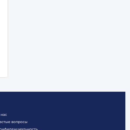
 нас
астые вопросы
онфиденциальность