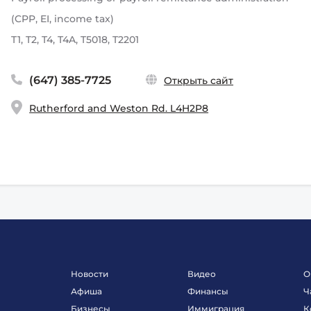
(CPP, EI, income tax)
T1, T2, T4, T4A, T5018, T2201
(647) 385-7725
Открыть сайт
Rutherford and Weston Rd. L4H2P8
Новости
Видео
О
Афиша
Финансы
Ч
Бизнесы
Иммиграция
К