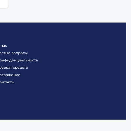
 нас
астые вопросы
онфиденциальность
озврат средств
оглашение
онтакты