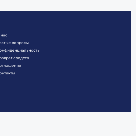
 нас
астые вопросы
онфиденциальность
озврат средств
оглашение
онтакты