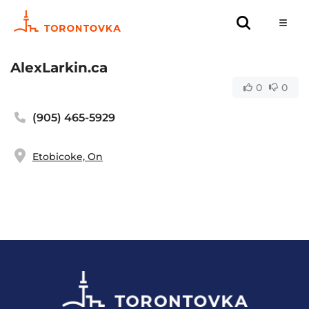
AlexLarkin.ca
0
0
(905) 465-5929
Etobicoke, On