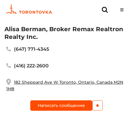
Alisa Berman, Broker Remax Realtron
Realty Inc.
(647) 771-4345
(416) 222-2600
182 Sheppard Ave W Toronto, Ontario, Canada M2N
1M8
Написать сообщение