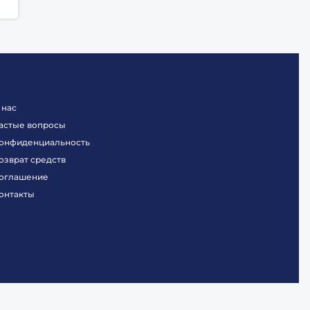
 нас
астые вопросы
онфиденциальность
озврат средств
оглашение
онтакты