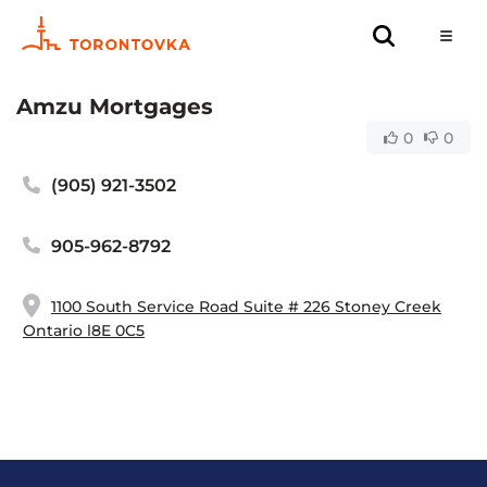
Amzu Mortgages
0
0
(905) 921-3502
905-962-8792
1100 South Service Road Suite # 226 Stoney Creek
Ontario l8E 0C5