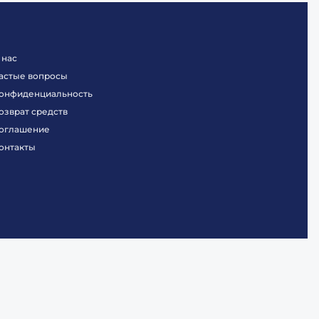
 нас
астые вопросы
онфиденциальность
озврат средств
оглашение
онтакты