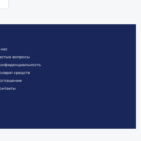
 нас
астые вопросы
онфиденциальность
озврат средств
оглашение
онтакты