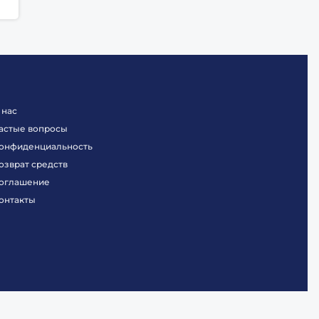
 нас
астые вопросы
онфиденциальность
озврат средств
оглашение
онтакты