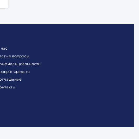
 нас
астые вопросы
онфиденциальность
озврат средств
оглашение
онтакты