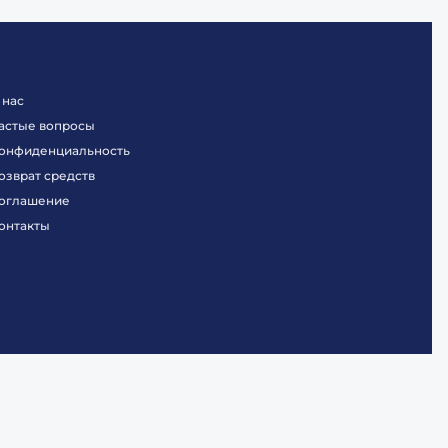
 нас
астые вопросы
онфиденциальность
озврат средств
оглашение
онтакты