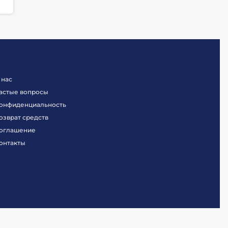
 нас
астые вопросы
онфиденциальность
озврат средств
оглашение
онтакты