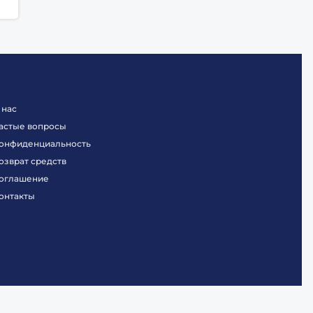
 нас
астые вопросы
онфиденциальность
озврат средств
оглашение
онтакты