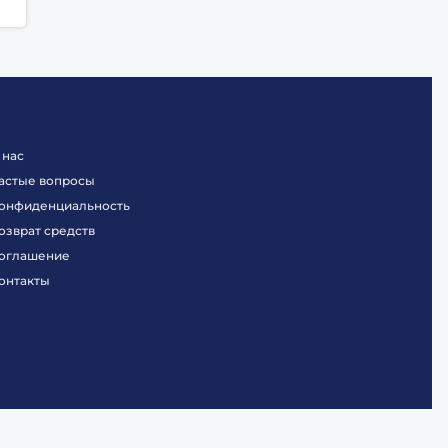
 нас
астые вопросы
онфиденциальность
озврат средств
оглашение
онтакты