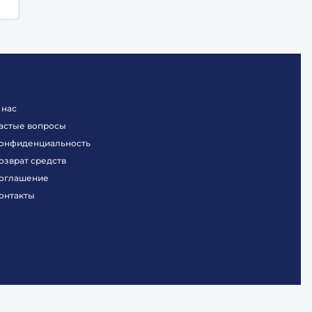
 нас
астые вопросы
онфиденциальность
озврат средств
оглашение
онтакты