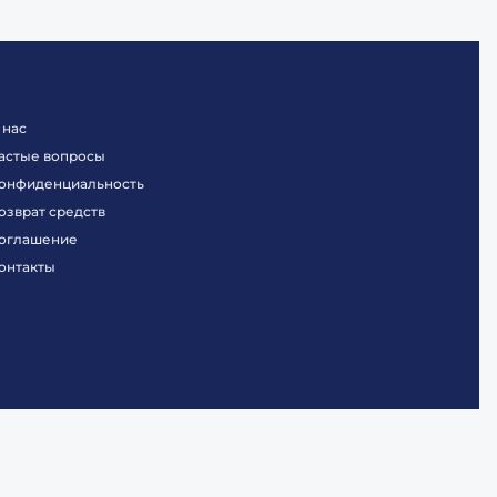
 нас
астые вопросы
онфиденциальность
озврат средств
оглашение
онтакты