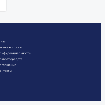
 нас
астые вопросы
онфиденциальность
озврат средств
оглашение
онтакты