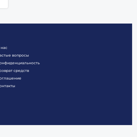
 нас
астые вопросы
онфиденциальность
озврат средств
оглашение
онтакты