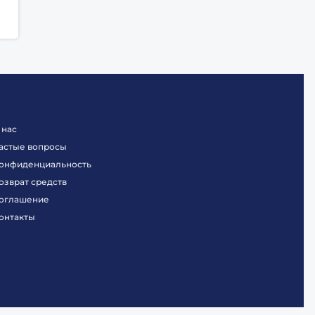
 нас
астые вопросы
онфиденциальность
озврат средств
оглашение
онтакты