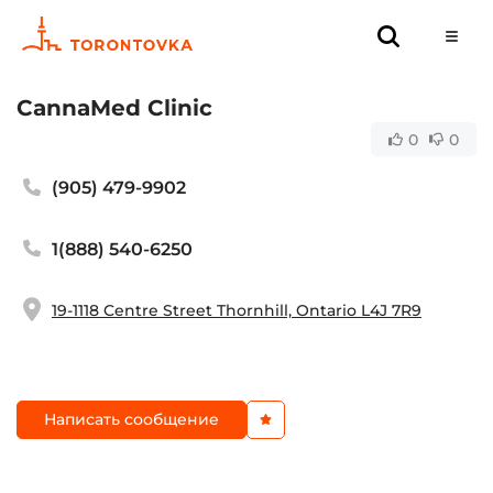
CannaMed Clinic
0
0
(905) 479-9902
1(888) 540-6250
19-1118 Centre Street Thornhill, Ontario L4J 7R9
Написать сообщение