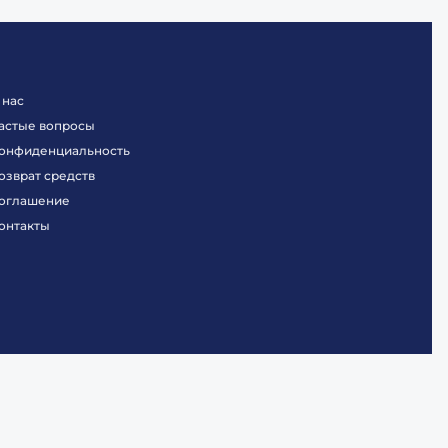
 нас
астые вопросы
онфиденциальность
озврат средств
оглашение
онтакты