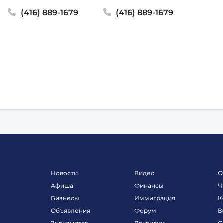
(416) 889-1679
(416) 889-1679
Новости
Видео
О
Афиша
Финансы
Ч
Бизнесы
Иммиграция
К
Объявления
Форум
В
Знакомства
Вакансии
С