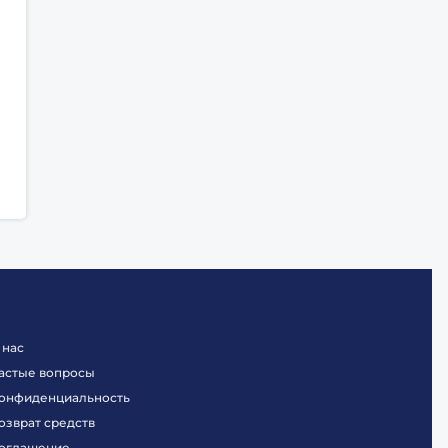
 нас
астые вопросы
онфиденциальность
озврат средств
оглашение