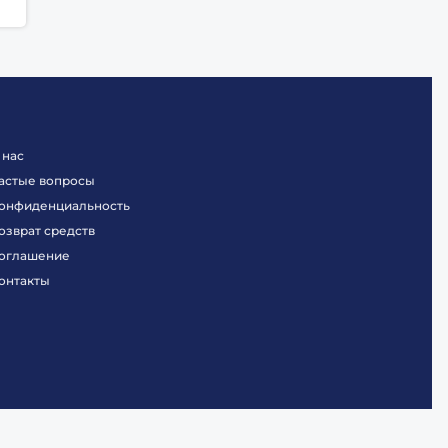
 нас
астые вопросы
онфиденциальность
озврат средств
оглашение
онтакты