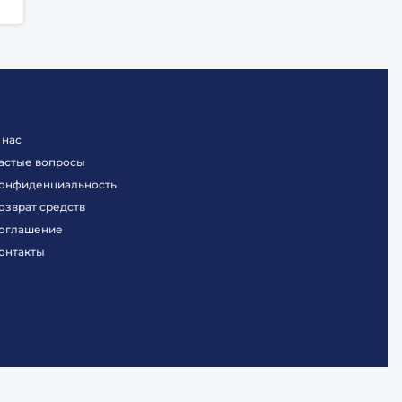
 нас
астые вопросы
онфиденциальность
озврат средств
оглашение
онтакты