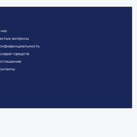
 нас
астые вопросы
онфиденциальность
озврат средств
оглашение
онтакты