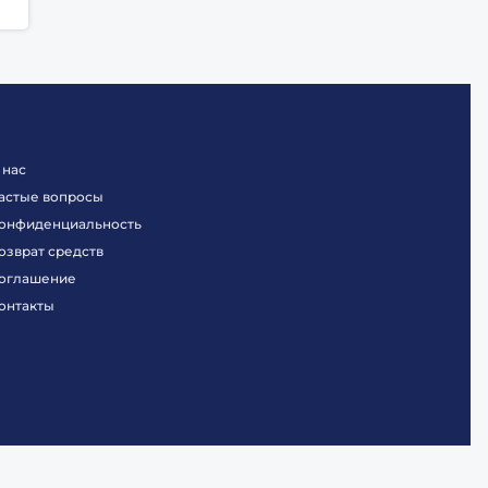
 нас
астые вопросы
онфиденциальность
озврат средств
оглашение
онтакты