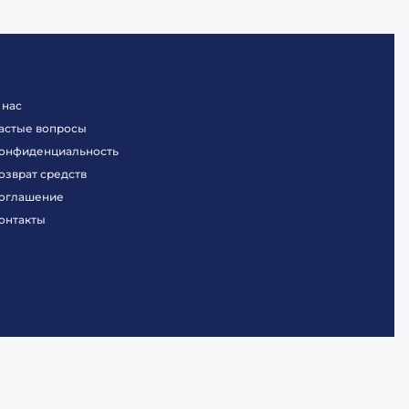
 нас
астые вопросы
онфиденциальность
озврат средств
оглашение
онтакты