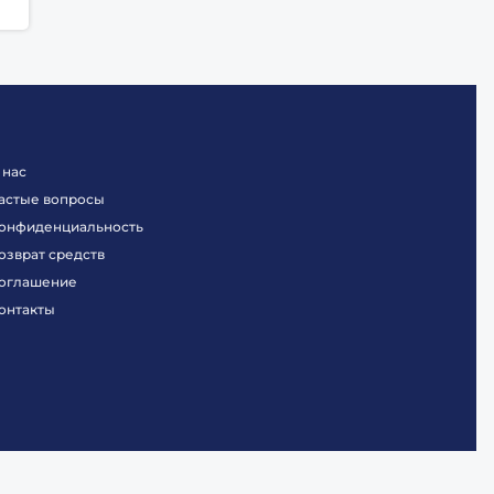
 нас
астые вопросы
онфиденциальность
озврат средств
оглашение
онтакты