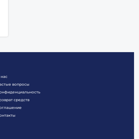
 нас
астые вопросы
онфиденциальность
озврат средств
оглашение
онтакты