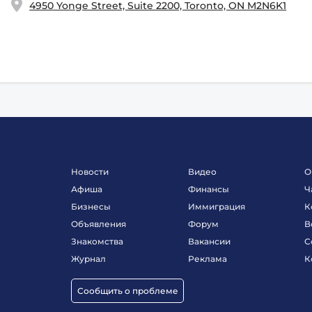
4950 Yonge Street, Suite 2200, Toronto, ON M2N6K1
Новости
Видео
О
Афиша
Финансы
Ч
Бизнесы
Иммиграция
К
Объявления
Форум
В
Знакомства
Вакансии
С
Журнал
Реклама
К
Сообщить о проблеме