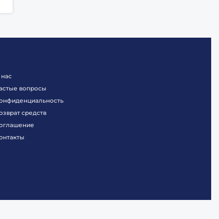
 нас
астые вопросы
онфиденциальность
озврат средств
оглашение
онтакты