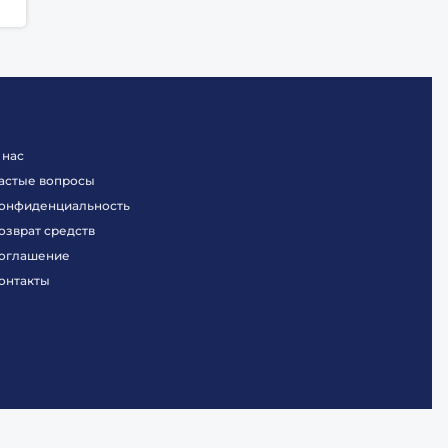
 нас
астые вопросы
онфиденциальность
озврат средств
оглашение
онтакты