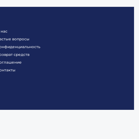
 нас
астые вопросы
онфиденциальность
озврат средств
оглашение
онтакты