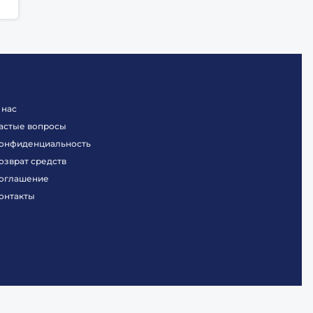
 нас
астые вопросы
онфиденциальность
озврат средств
оглашение
онтакты