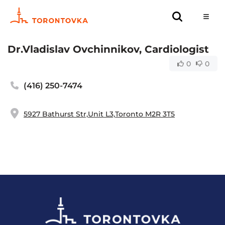
Dr.Vladislav Ovchinnikov, Cardiologist
0
0
(416) 250-7474
5927 Bathurst Str,Unit L3,Toronto M2R 3T5