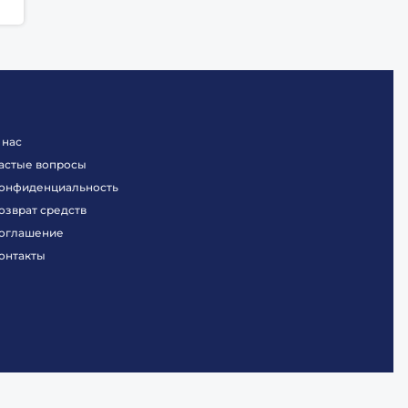
 нас
астые вопросы
онфиденциальность
озврат средств
оглашение
онтакты