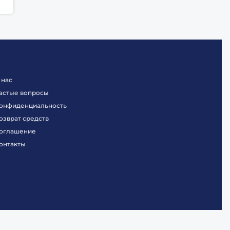
 нас
астые вопросы
онфиденциальность
озврат средств
оглашение
онтакты